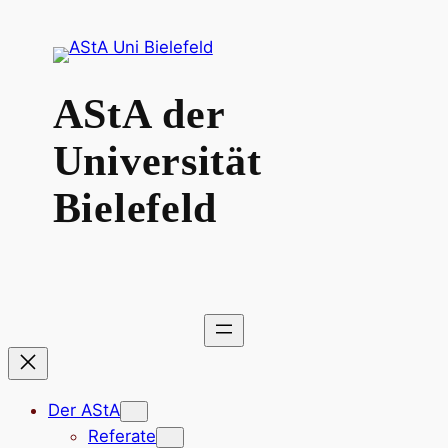
Zum
Inhalt
springen
AStA der
Universität
Bielefeld
Der AStA
Referate