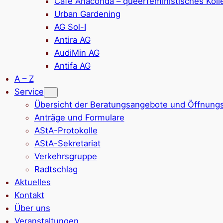
Café Anaconda – queerfeministisches Kolle
Urban Gardening
AG Sol-I
Antira AG
AudiMin AG
Antifa AG
A – Z
Service
Übersicht der Beratungsangebote und Öffnungs
Anträge und Formulare
AStA-Protokolle
AStA-Sekretariat
Verkehrsgruppe
Radtschlag
Aktuelles
Kontakt
Über uns
Veranstaltungen